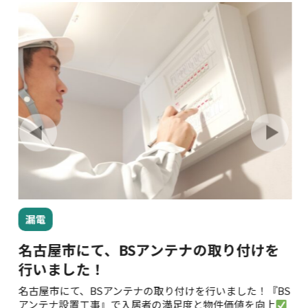
漏電
を
名古屋市にて、BSアンテナの取り付けを
行いました！
名古屋市にて、BSアンテナの取り付けを行いました！『BS
名
」
アンテナ設置工事』で入居者の満足度と物件価値を向上
に