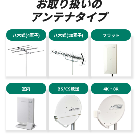
お取り扱いの
アンテナタイプ
八木式(4素子)
八木式(20素子)
フラット
室内
BS/CS放送
4K・8K